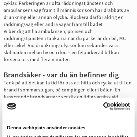
cyklar. Parkeringen är ofta räddningstjänstens och
ambulansens väg fram till människor som har drabbats av
drunkning eller annan olycka. Blockera därför aldrig en
räddningsväg eller andra vägar fram till badet.
Vi ber dig att ha ambulansen, polisen och
räddningstjänsten i tankarna när du parkerar din bil, MC
eller cykel. Vid drunkningsolyckor kan sekunder vara
skillnaden mellan liv och död – en felparkerad bil kan
försena oss med flera minuter.
Brandsäker - var du än befinner dig
Tänk på att det kan ta tid för oss att hitta och rycka ut till en
brand i sommarstugan, på campingen eller i båten. En
fungerande brandvarnare ger dig en tidig varning vid
brand, och med brandsläckare och brandfilt kan du själv
göra en första viktig insats för att begränsa brandens
spridning. Se till att du har alla tre nära till hands, oavsett
var du semestrar i sommar.
Denna webbplats använder cookies
Under sommaren grillar vi också extra mycket och tyvärr