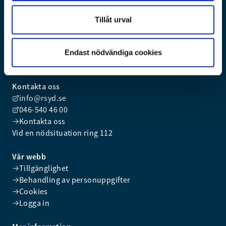
Tillåt urval
Vi är räddningstjänsten i kommunerna Burlöv, Eslöv,
Kävlinge, Lund, Malmö och Svedala.
Vi arbetar för ett tryggt och säkert samhälle och finns till
Endast nödvändiga cookies
för dig dygnet runt årets alla dagar.
Kontakta oss
info@rsyd.se
046-540 46 00
Kontakta oss
Vid en nödsituation ring 112
Vår webb
Tillgänglighet
Behandling av personuppgifter
Cookies
Logga in