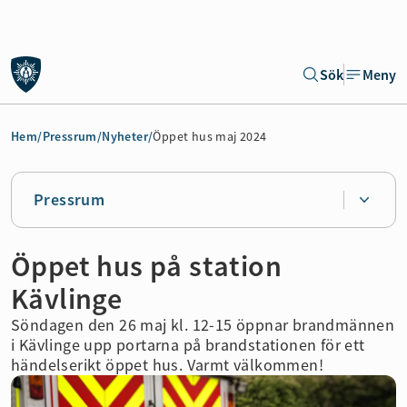
Gå till sidans huvudinnehåll
Sök
Meny
Gå direkt till navigeringen för sidan
Hem
/
Pressrum
/
Nyheter
/
Öppet hus maj 2024
Pressrum
Öppet hus på station
Kävlinge
Söndagen den 26 maj kl. 12-15 öppnar brandmännen
i Kävlinge upp portarna på brandstationen för ett
händelserikt öppet hus. Varmt välkommen!