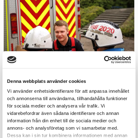
Denna webbplats använder cookies
Brandmännen har planerat för massa roliga aktiviteter för
Vi använder enhetsidentifierare för att anpassa innehållet
stora som små. Dessutom finns även polisen, ambulansen
och annonserna till användarna, tillhandahålla funktioner
och en bärgare på plats. Brandvärnet i Marieholm kommer
för sociala medier och analysera vår trafik. Vi
och informerar om sitt viktiga uppdrag.
vidarebefordrar även sådana identifierare och annan
Givetvis bjuds det även på provsittning i brandbilarna,
information från din enhet till de sociala medier och
livsviktig information om brandsäkerhet och andra
annons- och analysföretag som vi samarbetar med.
aktiviteter som hör brandmansvardagen till. Är du nyfiken
Dessa kan i sin tur kombinera informationen med annan