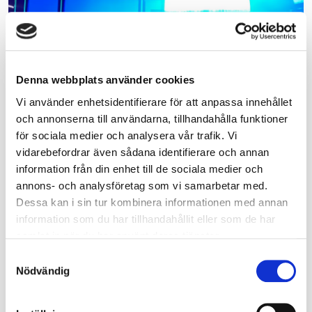
Denna webbplats använder cookies
Vi använder enhetsidentifierare för att anpassa innehållet
och annonserna till användarna, tillhandahålla funktioner
Larm Arkiv
för sociala medier och analysera vår trafik. Vi
vidarebefordrar även sådana identifierare och annan
information från din enhet till de sociala medier och
annons- och analysföretag som vi samarbetar med.
Följ oss i sociala medier
Dessa kan i sin tur kombinera informationen med annan
Facebook
information som du har tillhandahållit eller som de har
På vårt
Facebook-konto
berättar vi mer om oss och vad som
samlat in när du har använt deras tjänster.
är på gång, ger förebyggande råd och tips med mera. I
dagligt bruk använder vi inte Facebook för information och
Samtyckesval
kommunikation om olyckor. Skulle det däremot inträffa en
Nödvändig
allvarlig olycka som kan få stor påverkan på samhället
använder vi Facebook för att svara på frågor och ge råd.