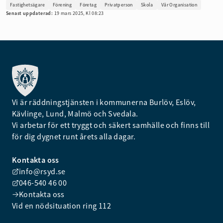
Fastighetsägare
Förening
Företag
Privatperson
Skola
Vår Organisation
Senast uppdaterad:
19 mars 2025, Kl 08:23
Vi är räddningstjänsten i kommunerna Burlöv, Eslöv,
Kävlinge, Lund, Malmö och Svedala.
Vi arbetar för ett tryggt och säkert samhälle och finns till
för dig dygnet runt årets alla dagar.
Kontakta oss
info@rsyd.se
046-540 46 00
Kontakta oss
Vid en nödsituation ring 112