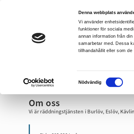
Denna webbplats använde
Vi använder enhetsidentifie
Om oss
Kontakta oss
funktioner för sociala medi
annan information från din
samarbetar med. Dessa kan
Vid olyckor
Hem & 
tillhandahållit eller som d
Samtyckesval
Hem
/
Om oss
Nödvändig
Om oss
Vi är räddningstjänsten i Burlöv, Eslöv, Käv