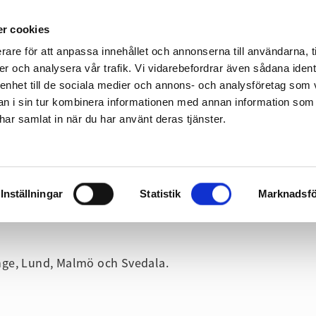
Gå till sidans huvudinnehåll
r cookies
rare för att anpassa innehållet och annonserna till användarna, t
er och analysera vår trafik. Vi vidarebefordrar även sådana ident
 enhet till de sociala medier och annons- och analysföretag som 
 i sin tur kombinera informationen med annan information som
Fritid
Företag & Organisation
Utbildning
e har samlat in när du har använt deras tjänster.
Gå direkt till navigeringen för sidan
Inställningar
Statistik
Marknadsfö
linge, Lund, Malmö och Svedala.