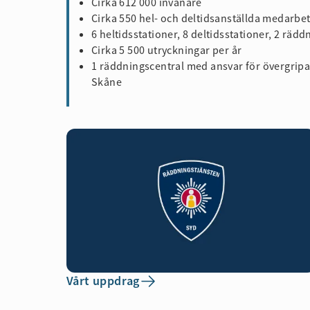
Cirka 612 000 invånare
Cirka 550 hel- och deltidsanställda medarbe
6 heltidsstationer, 8 deltidsstationer, 2 räd
Cirka 5 500 utryckningar per år
1 räddningscentral med ansvar för övergrip
Skåne
Vårt uppdrag