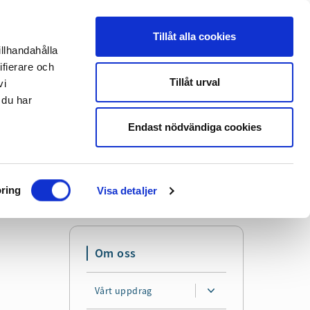
Tillåt alla cookies
illhandahålla
Translate
Lyssna
ifierare och
Tillåt urval
vi
 du har
Sök
Mer
Endast nödvändiga cookies
ring
Visa detaljer
Om oss
Vårt uppdrag