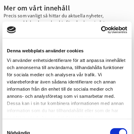
Mer om vårt innehåll
Precis som vanligt så hittar du aktuella nyheter,
pressmeddelanden och arkiv för våra larm i vårt pressrum.
Härifrån kan du även välja att prenumerera så att du inte
missar vad som händer.
Hem & Fritid:
Här fokuserar vi på information och
rådgivning om vad du kan göra själv för att skydda dig mot
Denna webbplats använder cookies
olyckor. Till exempel inom brand, trafik, vatten och
Vi använder enhetsidentifierare för att anpassa innehållet
hemberedskap. Här hittar du också information om
och annonserna till användarna, tillhandahålla funktioner
hjälpmedel som förstärker brandskyddet om du har svårt
för sociala medier och analysera vår trafik. Vi
att upptäcka en brand eller utrymma på egen hand.
vidarebefordrar även sådana identifierare och annan
Företag:
Här samlar vi information om vad du som
information från din enhet till de sociala medier och
företagare behöver tänka på. Det kan handla om det
annons- och analysföretag som vi samarbetar med.
systematiska brandskyddsarbetet, tillstånd för brandfarlig
Dessa kan i sin tur kombinera informationen med annan
vara, automatlarm eller farlig verksamhet. Här finns också
information som du har tillhandahållit eller som de har
våra Råd och anvisningar för till exempel utrymning,
samlat in när du har använt deras tjänster.
insatser i höga byggnader, tillfällig övernattning, solceller
och batterilagring med mera.
Samtyckesval
Vid olyckor:
Om något inträffar är det viktigt att veta vad du
Nödvändig