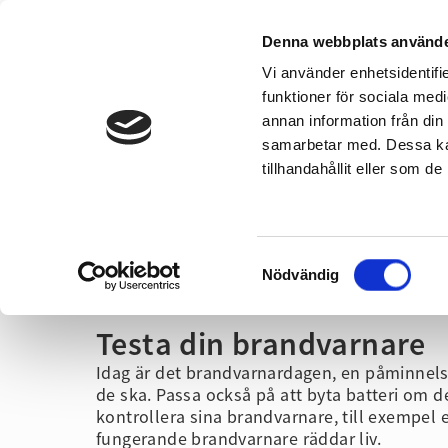
Denna webbplats använde
Vi använder enhetsidentifie
Om oss
Kontakta oss
funktioner för sociala medi
annan information från din
samarbetar med. Dessa kan
Vid olyckor
Hem & 
tillhandahållit eller som d
Samtyckesval
Hem
/
Pressrum
/
Nyheter
/
Testa din brandvarnare
Nödvändig
Testa din brandvarnare
Idag är det brandvarnardagen, en påminnels
de ska. Passa också på att byta batteri om d
kontrollera sina brandvarnare, till exempel 
fungerande brandvarnare räddar liv.