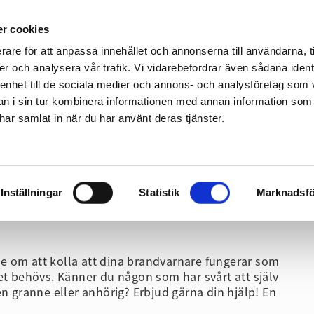
Gå till sidans huvudinnehåll
r cookies
rare för att anpassa innehållet och annonserna till användarna, t
er och analysera vår trafik. Vi vidarebefordrar även sådana ident
 enhet till de sociala medier och annons- och analysföretag som 
 i sin tur kombinera informationen med annan information som
Fritid
Företag & Organisation
Utbildning
e har samlat in när du har använt deras tjänster.
Gå direkt till navigeringen för sidan
Inställningar
Statistik
Marknadsfö
e om att kolla att dina brandvarnare fungerar som
et behövs. Känner du någon som har svårt att själv
en granne eller anhörig? Erbjud gärna din hjälp! En