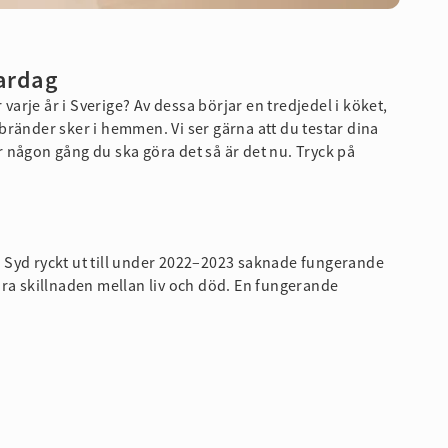
ardag
 varje år i Sverige? Av dessa börjar en tredjedel i köket,
ränder sker i hemmen. Vi ser gärna att du testar dina
 någon gång du ska göra det så är det nu.
Tryck på
 Syd ryckt ut till under 2022–2023 saknade fungerande
ara skillnaden mellan liv och död. En fungerande