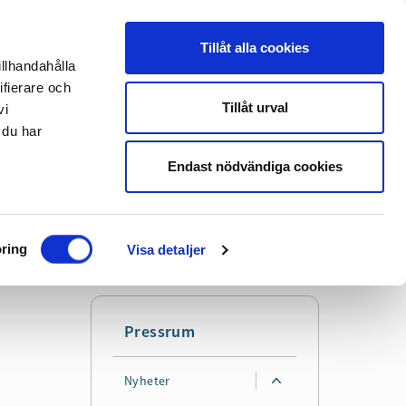
Tillåt alla cookies
illhandahålla
Translate
Lyssna
ifierare och
Tillåt urval
vi
 du har
Sök
Mer
Endast nödvändiga cookies
ring
Visa detaljer
Pressrum
Nyheter