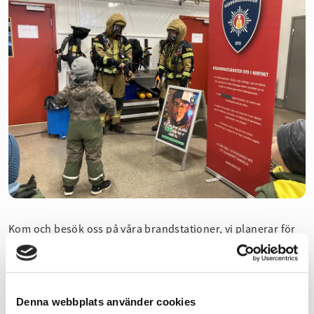
Kom och besök oss på våra brandstationer, vi planerar för
många aktiviteter för stora som små. På stationerna smids
det bland annat planer för en tipsrunda och du kommer få
lära dig att släcka en brand på bästa sätt. Det kommer även
finnas möjlighet att prova larmställ och självklart kommer
Denna webbplats använder cookies
du att kunna provsitta i brandbilarna.