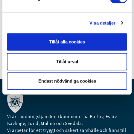
Vikhemsvägen 9, Eslöv
Station Lund
Fredagen den 21 februari
Visa detaljer
kl. 10-13
Glimmervägen 12a, Lund
Tillåt alla cookies
Tillåt urval
Nyheter
Senast uppdaterad:
06 februari 2025, Kl 14:37
Endast nödvändiga cookies
Vi är räddningstjänsten i kommunerna Burlöv, Eslöv,
Kävlinge, Lund, Malmö och Svedala.
Vi arbetar för ett tryggt och säkert samhälle och finns till