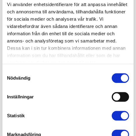
Vi använder enhetsidentifierare för att anpassa innehållet
Passa också på att ställa alla dina frågor om
och annonserna till användarna, tillhandahålla funktioner
brandmannayrket och skaffa dig kunskap om hur du
för sociala medier och analysera vår trafik. Vi
minskar risken för bränder i hemmet och vad du ska göra
vidarebefordrar även sådana identifierare och annan
om en sådan uppstår.
information från din enhet till de sociala medier och
annons- och analysföretag som vi samarbetar med.
Sagostund på Arlövs bibliotek
Dessa kan i sin tur kombinera informationen med annan
information som du har tillhandahållit eller som de har
Vi vill även tipsa om evenemanget Sagostund med en polis
den 20 februari kl. 15-16 på Arlövs bibliotek. Där kommer
samlat in när du har använt deras tjänster.
du även att kunna träffa brandmän och ta en titt på bilarna.
Samtyckesval
Nödvändig
Läs mer om det via biblioteken i Burlövs hemsida
Inställningar
Vi ser fram mot att ses. Varmt välkommen!
Tid och plats för våra öppet hus under sportlovet
Statistik
Station Eslöv
Tisdagen den 18 februari
kl. 10-12
Marknadsföring