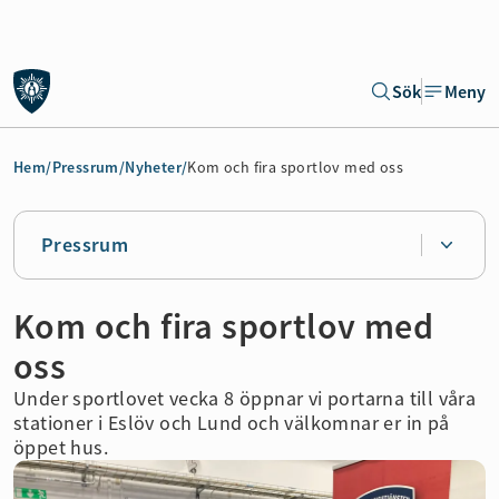
Gå till sidans huvudinnehåll
Sök
Meny
Gå direkt till navigeringen för sidan
Hem
/
Pressrum
/
Nyheter
/
Kom och fira sportlov med oss
Pressrum
Kom och fira sportlov med
oss
Under sportlovet vecka 8 öppnar vi portarna till våra
stationer i Eslöv och Lund och välkomnar er in på
öppet hus.