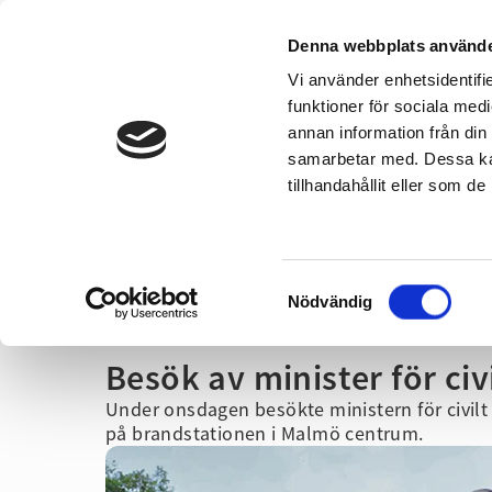
Denna webbplats använde
Vi använder enhetsidentifie
Om oss
Kontakta oss
funktioner för sociala medi
annan information från din
samarbetar med. Dessa kan
Vid olyckor
Hem & 
tillhandahållit eller som d
Samtyckesval
Hem
/
Pressrum
/
Nyheter
/
Besök av minister för civilt för
Nödvändig
Besök av minister för civ
Under onsdagen besökte ministern för civilt
på brandstationen i Malmö centrum.