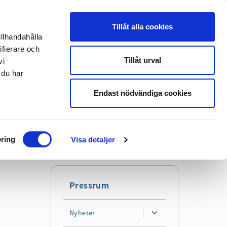
Tillåt alla cookies
illhandahålla
Translate
Lyssna
ifierare och
Tillåt urval
vi
 du har
Sök
Mer
Endast nödvändiga cookies
ring
Visa detaljer
Pressrum
Nyheter