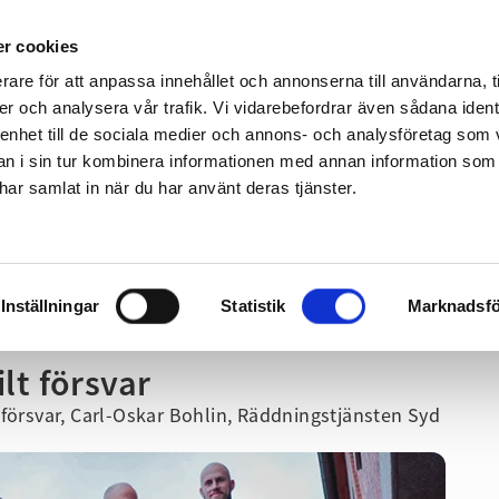
Gå till sidans huvudinnehåll
r cookies
rare för att anpassa innehållet och annonserna till användarna, t
er och analysera vår trafik. Vi vidarebefordrar även sådana ident
 enhet till de sociala medier och annons- och analysföretag som 
 i sin tur kombinera informationen med annan information som
Fritid
Företag & Organisation
Utbildning
e har samlat in när du har använt deras tjänster.
Gå direkt till navigeringen för sidan
svar
Inställningar
Statistik
Marknadsfö
ilt försvar
 försvar, Carl-Oskar Bohlin, Räddningstjänsten Syd