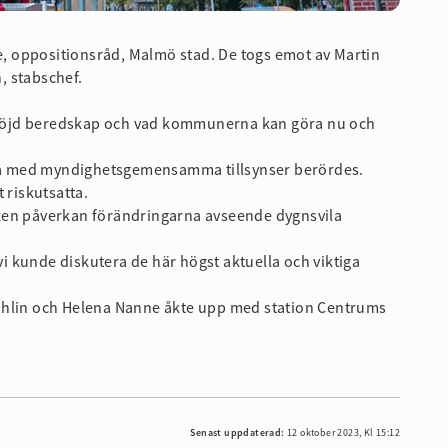
 oppositionsråd, Malmö stad. De togs emot av Martin
, stabschef.
höjd beredskap och vad kommunerna kan göra nu och
a med myndighetsgemensamma tillsynser berördes.
 riskutsatta.
ken påverkan förändringarna avseende dygnsvila
 vi kunde diskutera de här högst aktuella och viktiga
ohlin och Helena Nanne åkte upp med station Centrums
Senast uppdaterad:
12 oktober 2023, Kl 15:12