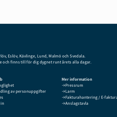
öv, Eslöv, Kävlinge, Lund, Malmö och Svedala.
 och finns till för dig dygnet runt årets alla dagar.
bb
Mer information
nglighet
Pressrum
dling av personuppgifter
Larm
es
Fakturahantering / E-faktur
 in
Anslagstavla