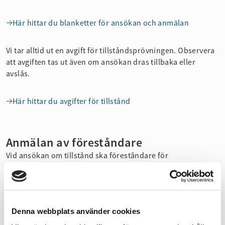
Här hittar du blanketter för ansökan och anmälan
Vi tar alltid ut en avgift för tillståndsprövningen. Observera
att avgiften tas ut även om ansökan dras tillbaka eller
avslås.
Här hittar du avgifter för tillstånd
Anmälan av föreståndare
Vid ansökan om tillstånd ska föreståndare för
verksamheten anmälas, detta görs i tillståndsansökan
enligt ovan. Om du däremot har ett giltigt tillstånd men ska
ansöka om en ny föreståndare görs detta på separat
blankett.
Denna webbplats använder cookies
En föreståndare ska ha tillräcklig kompetens och de
befogenheter och förutsättningar i övrigt som behövs för