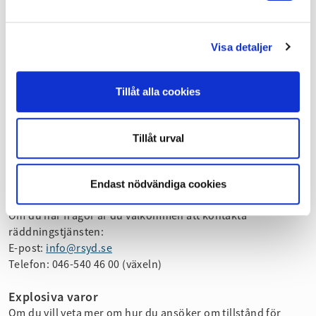
följande uppgifter:
Den nuvarande verksamhetsutövarens namn och
organisationsnummer
Visa detaljer
Tillståndets diarienummer
Den nya verksamhetsutövarens namn och
organisationsnummer
Tillåt alla cookies
Datum för bytet av verksamhetsutövare
Anmälan ska skickas till:
Tillåt urval
E-post:
info@rsyd.se
.
Endast nödvändiga cookies
Frågor
Om du har frågor är du välkommen att kontakta
räddningstjänsten:
E-post:
info@rsyd.se
Telefon: 046-540 46 00 (växeln)
Explosiva varor
Om du vill veta mer om hur du ansöker om tillstånd för