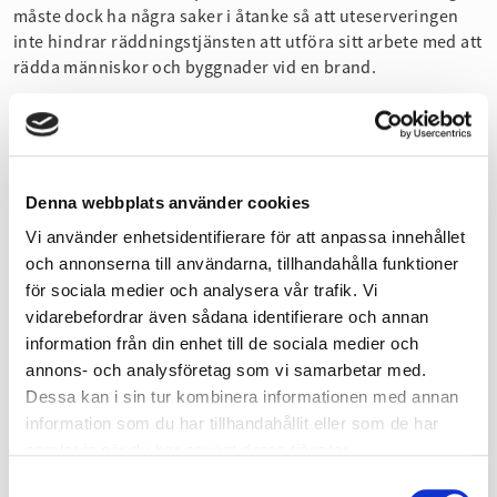
måste dock ha några saker i åtanke så att uteserveringen
inte hindrar räddningstjänsten att utföra sitt arbete med att
rädda människor och byggnader vid en brand.
I dokumentet nedan kan du som har en uteservering läsa
mer om hur du skapar en trevlig utemiljö utan att påverka
det planerade brandskyddet.
Denna webbplats använder cookies
Vi använder enhetsidentifierare för att anpassa innehållet
och annonserna till användarna, tillhandahålla funktioner
för sociala medier och analysera vår trafik. Vi
vidarebefordrar även sådana identifierare och annan
information från din enhet till de sociala medier och
annons- och analysföretag som vi samarbetar med.
Dessa kan i sin tur kombinera informationen med annan
information som du har tillhandahållit eller som de har
samlat in när du har använt deras tjänster.
Samtyckesval