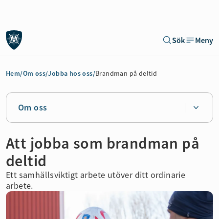
Gå till sidans huvudinnehåll
Sök
Meny
Gå direkt till navigeringen för sidan
Hem
/
Om oss
/
Jobba hos oss
/
Brandman på deltid
Om oss
Att jobba som brandman på
deltid
Ett samhällsviktigt arbete utöver ditt ordinarie
arbete.