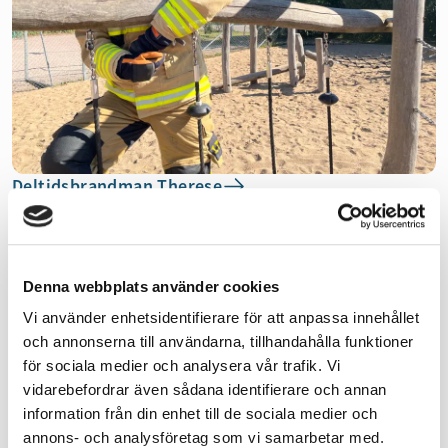
Deltidsbrandman Therese
Therese jobbar till vardags som resurspedagog på
Svaleboskolan i Veberöd men var tredje vecka åker hon på
larm i rollen som deltidsbrandman.
Denna webbplats använder cookies
Vi använder enhetsidentifierare för att anpassa innehållet
Sök jobb som deltidsbrandman
och annonserna till användarna, tillhandahålla funktioner
Vi rekryterar deltidsbrandmän löpande. Om du är
för sociala medier och analysera vår trafik. Vi
intresserad av att jobba som deltidsbrandman kontaktar du
vidarebefordrar även sådana identifierare och annan
oss och skickar in en intresseanmälan.
information från din enhet till de sociala medier och
Skicka in en intresseanmälan
annons- och analysföretag som vi samarbetar med.