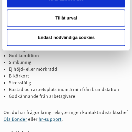
Tillåt urval
Grundförutsättningar
Över 18 år
Endast nödvändiga cookies
Frisk
Gilla lagarbete
God kondition
Simkunnig
Ej höjd- eller mörkrädd
B-körkort
Stresstålig
Bostad och arbetsplats inom 5 min från brandstation
Godkännande från arbetsgivare
Om du har frågor kring rekryteringen kontakta distriktschef
Ola Bonder
eller
hr-support
.