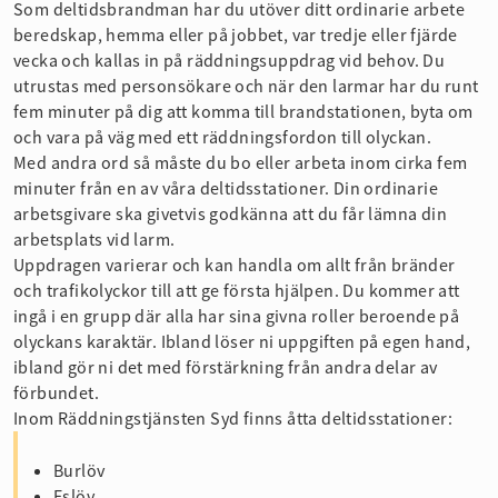
Som deltidsbrandman har du utöver ditt ordinarie arbete
beredskap, hemma eller på jobbet, var tredje eller fjärde
vecka och kallas in på räddningsuppdrag vid behov. Du
utrustas med personsökare och när den larmar har du runt
fem minuter på dig att komma till brandstationen, byta om
och vara på väg med ett räddningsfordon till olyckan.
Med andra ord så måste du bo eller arbeta inom cirka fem
minuter från en av våra deltidsstationer. Din ordinarie
arbetsgivare ska givetvis godkänna att du får lämna din
arbetsplats vid larm.
Uppdragen varierar och kan handla om allt från bränder
och trafikolyckor till att ge första hjälpen. Du kommer att
ingå i en grupp där alla har sina givna roller beroende på
olyckans karaktär. Ibland löser ni uppgiften på egen hand,
ibland gör ni det med förstärkning från andra delar av
förbundet.
Inom Räddningstjänsten Syd finns åtta deltidsstationer:
Burlöv
Eslöv